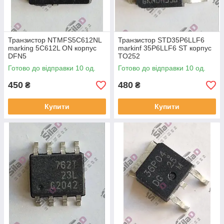
Транзистор NTMFS5C612NL
Транзистор STD35P6LLF6
marking 5C612L ON корпус
markinf 35P6LLF6 ST корпус
DFN5
TO252
Готово до відправки 10 од.
Готово до відправки 10 од.
450
480
₴
₴
Купити
Купити