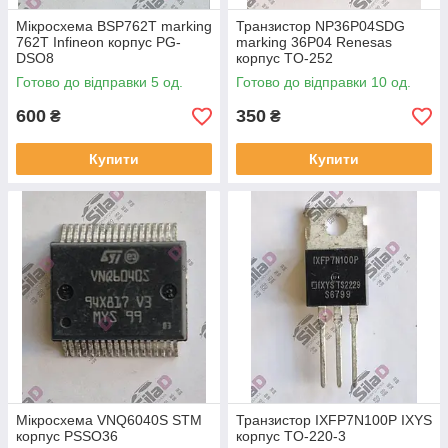
Мікросхема BSP762T marking
Транзистор NP36P04SDG
762T Infineon корпус PG-
marking 36P04 Renesas
DSO8
корпус TO-252
Готово до відправки 5 од.
Готово до відправки 10 од.
600
350
₴
₴
Купити
Купити
Мікросхема VNQ6040S STM
Транзистор IXFP7N100P IXYS
корпус PSSO36
корпус TO-220-3