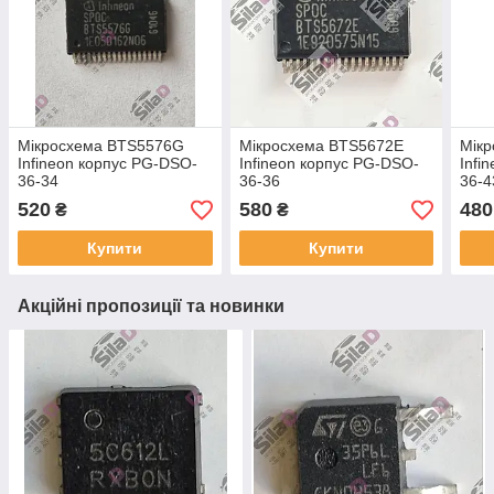
Мікросхема BTS5576G
Мікросхема BTS5672E
Мік
Infineon корпус PG-DSO-
Infineon корпус PG-DSO-
Infi
36-34
36-36
36-4
520
580
480
₴
₴
Купити
Купити
Акційні пропозиції та новинки