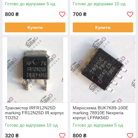
Готово до відправки 5 од.
Готово до відправки 10 од.
800
700
₴
₴
Купити
Купити
Транзистор IRFR12N25D
Мікросхема BUK7K89-100E
marking FR12N25D IR корпус
marking 78910E Nexperia
TO252
корпус LFPAK56D
Готово до відправки 10 од.
Готово до відправки 5 од.
320
800
₴
₴