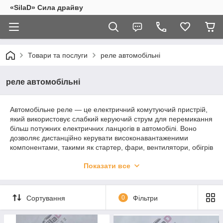
«SilaD» Сила драйву
Товари та послуги
реле автомобільні
реле автомобільні
Автомобільне реле — це електричний комутуючий пристрій,
який використовує слабкий керуючий струм для перемикання
більш потужних електричних ланцюгів в автомобілі. Воно
дозволяє дистанційно керувати високонавантаженими
компонентами, такими як стартер, фари, вентилятори, обігрів
та стартер, захищаючи при цьому тонші дроти керуючої
Показати все
кнопки від перевантаження
Сортування
0
Фільтри