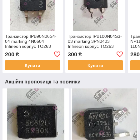
Транзистор IPB90N06S4-
Транзистор IPB100N04S3-
Тран
04 marking 4N0604
03 marking 3PN0403
NP1
Infineon корпус TO263
Infineon корпус TO263
110
200
300
280
₴
₴
Купити
Купити
Акційні пропозиції та новинки