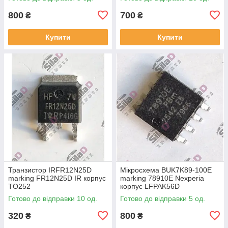
800
700
₴
₴
Купити
Купити
Транзистор IRFR12N25D
Мікросхема BUK7K89-100E
marking FR12N25D IR корпус
marking 78910E Nexperia
TO252
корпус LFPAK56D
Готово до відправки 10 од.
Готово до відправки 5 од.
320
800
₴
₴