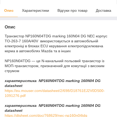
Опис
Характеристики
Відгуки про товар
Доставка
Опис
Транзистор NP160N04TDG marking 160N04 DG NEC корпус
TO-263-7 160A/40V використовується в автомобільній
електроніці в блоках ECU керування електропідсилювача
керма в автомобілях Mazda та в інших
NP160N04TDG — це N-канальний польовий транзистор із
МОП-транзистором, призначений для комутації з високим
струмом
характеристика NP160N04TDG marking 160N04 DG
datasheet
https://eu.mouser.com/datasheet/2/698/D18761EJ2V0DS00-
1091276.pdf
характеристика NP160N04TDG marking 160N04 DG
datasheet
https://dtsheet.com/doc/768629/nec-np160n04tdg