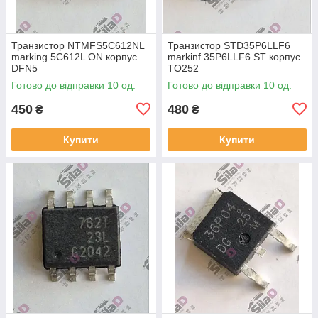
Транзистор NTMFS5C612NL
Транзистор STD35P6LLF6
marking 5C612L ON корпус
markinf 35P6LLF6 ST корпус
DFN5
TO252
Готово до відправки 10 од.
Готово до відправки 10 од.
450
480
₴
₴
Купити
Купити