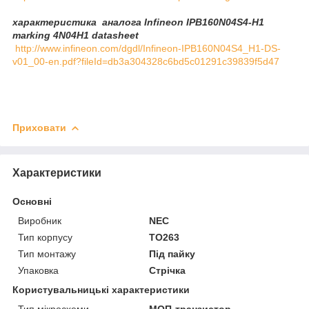
характеристика аналога Infineon IPB160N04S4-H1
marking 4N04H1 datasheet
http://www.infineon.com/dgdl/Infineon-IPB160N04S4_H1-DS-
v01_00-en.pdf?fileId=db3a304328c6bd5c01291c39839f5d47
Приховати
Характеристики
Основні
Виробник
NEC
Тип корпусу
TO263
Тип монтажу
Під пайку
Упаковка
Стрічка
Користувальницькі характеристики
Тип мікросхеми
МОП-транзистор