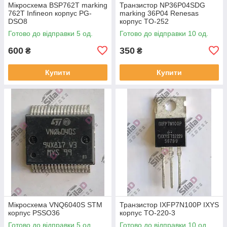
Мікросхема BSP762T marking
Транзистор NP36P04SDG
762T Infineon корпус PG-
marking 36P04 Renesas
DSO8
корпус TO-252
Готово до відправки 5 од.
Готово до відправки 10 од.
600
350
₴
₴
Купити
Купити
Мікросхема VNQ6040S STM
Транзистор IXFP7N100P IXYS
корпус PSSO36
корпус TO-220-3
Готово до відправки 5 од.
Готово до відправки 10 од.