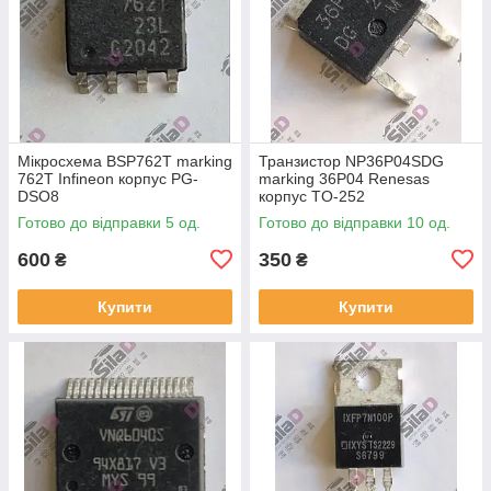
Мікросхема BSP762T marking
Транзистор NP36P04SDG
762T Infineon корпус PG-
marking 36P04 Renesas
DSO8
корпус TO-252
Готово до відправки 5 од.
Готово до відправки 10 од.
600
350
₴
₴
Купити
Купити