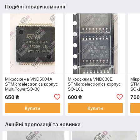
Подібні товари компанії
Мікросхема VND5004A
Мікросхема VND830E
Мік
STMicroelectronics корпус
STMicroelectronics корпус
STMi
MultiPowerSO-30
SO-16L
SO-
650
600
700
₴
₴
Купити
Купити
Акційні пропозиції та новинки