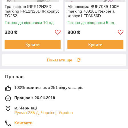
Транзистор IRFR12N25D
Мікросхема BUK7K89-100E
marking FR12N25D IR корпус
marking 78910E Nexperia
TO252
корпус LFPAK56D
Готово до відправки 10 од.
Готово до відправки 5 од.
320
800
₴
₴
Купити
Купити
Показати ще
Про нас
100% позитивних з 251 відгука за рік
Працює з 26.04.2019
м. Чернівці
Руська 285 Д, Чернівці, Україна
Контакти