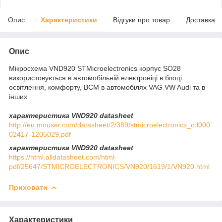
Опис
Характеристики
Відгуки про товар
Доставка
Опис
Мікросхема VND920 STMicroelectronics корпус SO28
використовується в автомобільній електроніці в блоці
освітлення, комфорту, BCM в автомобілях VAG VW Audi та в
інших
характеристика VND920 datasheet
http://eu.mouser.com/datasheet/2/389/stmicroelectronics_cd000
02417-1205029.pdf
характеристика VND920 datasheet
https://html.alldatasheet.com/html-
pdf/25647/STMICROELECTRONICS/VN920/1619/1/VN920.html
Приховати
Характеристики