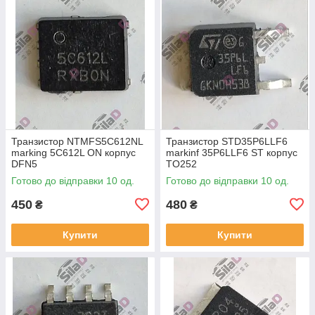
Транзистор NTMFS5C612NL
Транзистор STD35P6LLF6
marking 5C612L ON корпус
markinf 35P6LLF6 ST корпус
DFN5
TO252
Готово до відправки 10 од.
Готово до відправки 10 од.
450
480
₴
₴
Купити
Купити