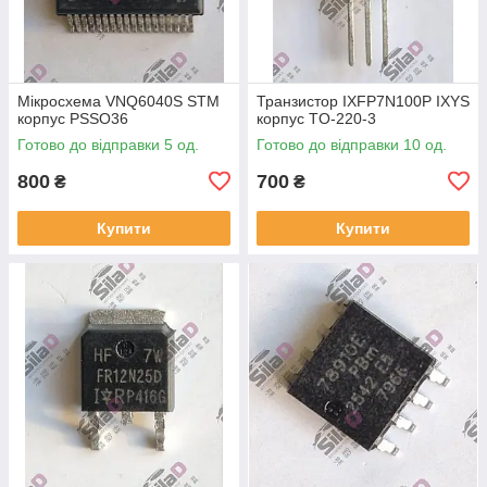
Мікросхема VNQ6040S STM
Транзистор IXFP7N100P IXYS
корпус PSSO36
корпус TO-220-3
Готово до відправки 5 од.
Готово до відправки 10 од.
800
700
₴
₴
Купити
Купити