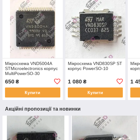
Мікросхема VND5004A
Мікросхема VND830SP ST
Мік
STMicroelectronics корпус
корпус PowerSO-10
корп
MultiPowerSO-30
650
1 080
1 4
₴
₴
Купити
Купити
Акційні пропозиції та новинки