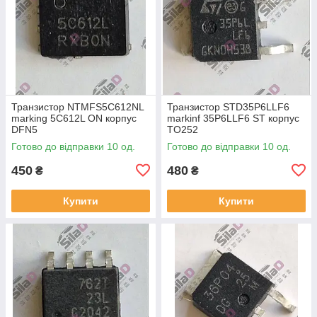
Транзистор NTMFS5C612NL
Транзистор STD35P6LLF6
marking 5C612L ON корпус
markinf 35P6LLF6 ST корпус
DFN5
TO252
Готово до відправки 10 од.
Готово до відправки 10 од.
450
480
₴
₴
Купити
Купити