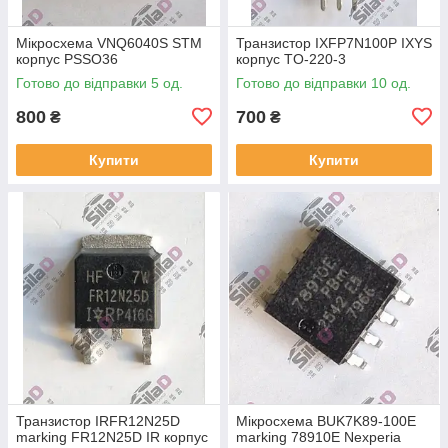
Мікросхема VNQ6040S STM
Транзистор IXFP7N100P IXYS
корпус PSSO36
корпус TO-220-3
Готово до відправки 5 од.
Готово до відправки 10 од.
800
700
₴
₴
Купити
Купити
Транзистор IRFR12N25D
Мікросхема BUK7K89-100E
marking FR12N25D IR корпус
marking 78910E Nexperia