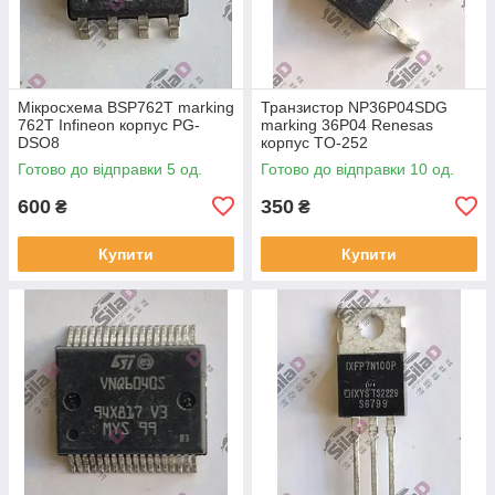
Мікросхема BSP762T marking
Транзистор NP36P04SDG
762T Infineon корпус PG-
marking 36P04 Renesas
DSO8
корпус TO-252
Готово до відправки 5 од.
Готово до відправки 10 од.
600
350
₴
₴
Купити
Купити