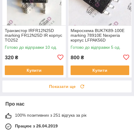
Транзистор IRFR12N25D
Мікросхема BUK7K89-100E
marking FR12N25D IR корпус
marking 78910E Nexperia
TO252
корпус LFPAK56D
Готово до відправки 10 од.
Готово до відправки 5 од.
320
800
₴
₴
Купити
Купити
Показати ще
Про нас
100% позитивних з 251 відгука за рік
Працює з 26.04.2019