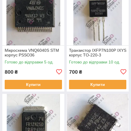
Мікросхема VNQ6040S STM
Транзистор IXFP7N100P IXYS
корпус PSSO36
корпус TO-220-3
Готово до відправки 5 од.
Готово до відправки 10 од.
800
700
₴
₴
Купити
Купити