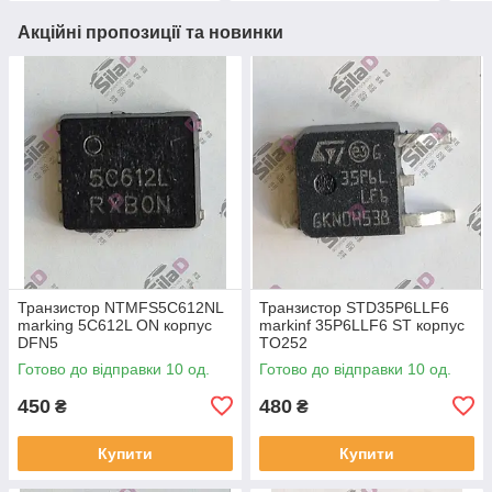
Акційні пропозиції та новинки
Транзистор NTMFS5C612NL
Транзистор STD35P6LLF6
marking 5C612L ON корпус
markinf 35P6LLF6 ST корпус
DFN5
TO252
Готово до відправки 10 од.
Готово до відправки 10 од.
450
480
₴
₴
Купити
Купити