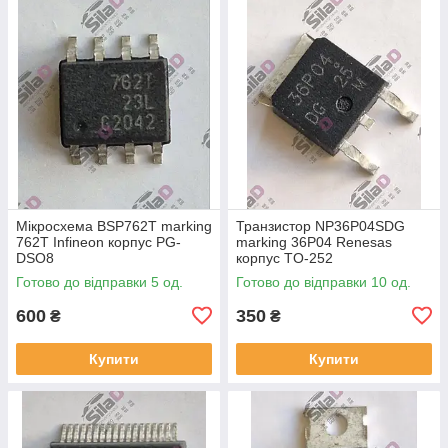
Мікросхема BSP762T marking
Транзистор NP36P04SDG
762T Infineon корпус PG-
marking 36P04 Renesas
DSO8
корпус TO-252
Готово до відправки 5 од.
Готово до відправки 10 од.
600
350
₴
₴
Купити
Купити