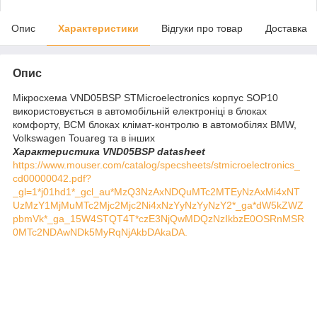
Опис
Характеристики
Відгуки про товар
Доставка
Опис
Мікросхема VND05BSP STMicroelectronics корпус SOP10
використовується в автомобільній електроніці в блоках
комфорту, BCM блоках клімат-контролю в автомобілях BMW,
Volkswagen Touareg
та в інших
Характеристика VND05BSP datasheet
https://www.mouser.com/catalog/specsheets/stmicroelectronics_
cd00000042.pdf?
_gl=1*j01hd1*_gcl_au*MzQ3NzAxNDQuMTc2MTEyNzAxMi4xNT
UzMzY1MjMuMTc2Mjc2Mjc2Ni4xNzYyNzYyNzY2*_ga*dW5kZWZ
pbmVk*_ga_15W4STQT4T*czE3NjQwMDQzNzIkbzE0OSRnMSR
0MTc2NDAwNDk5MyRqNjAkbDAkaDA.