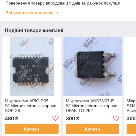
Повернення товару впродовж 14 днів за рахунок покупця
Всі умови повернення
Подібні товари компанії
Мікросхема APIC-D05
Мікросхема VND5N07-E
Мік
STMicroelectronics корпус
STMicroelectronics корпус
STMi
SOP-36
DPAK TO-252
Pow
480
300
300
₴
₴
Купити
Купити