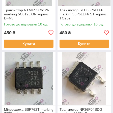
Транзистор NTMFS5C612NL
Транзистор STD35P6LLF6
marking 5C612L ON корпус
markinf 35P6LLF6 ST корпус
DFN5
TO252
Готово до відправки 10 од.
Готово до відправки 10 од.
450
480
₴
₴
Купити
Купити
Мікросхема BSP762T marking
Транзистор NP36P04SDG