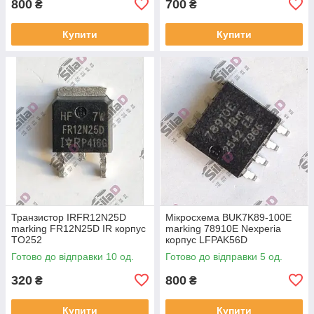
800
700
₴
₴
Купити
Купити
Транзистор IRFR12N25D
Мікросхема BUK7K89-100E
marking FR12N25D IR корпус
marking 78910E Nexperia
TO252
корпус LFPAK56D
Готово до відправки 10 од.
Готово до відправки 5 од.
320
800
₴
₴
Купити
Купити