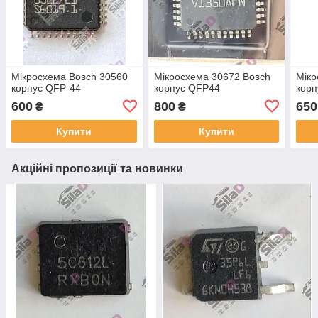
Мікросхема Bosch 30560
Мікросхема 30672 Bosch
Мікр
корпус QFP-44
корпус QFP44
корп
600
800
650
₴
₴
Купити
Купити
Акційні пропозиції та новинки