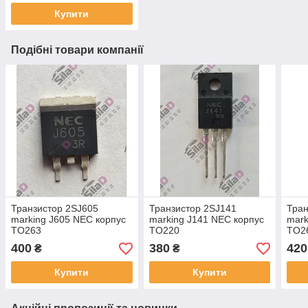
Купити
Подібні товари компанії
Транзистор 2SJ605
Транзистор 2SJ141
Тран
marking J605 NEC корпус
marking J141 NEC корпус
mark
TO263
TO220
TO2
400
380
420
₴
₴
Купити
Купити