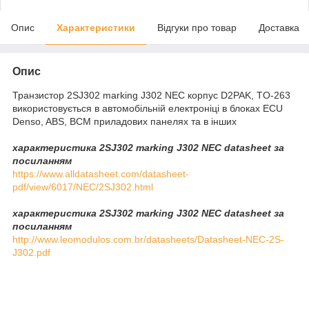
Опис
Характеристики
Відгуки про товар
Доставка
Опис
Транзистор 2SJ302 marking J302 NEC корпус D2PAK, TO-263
використовується в автомобільній електроніці в блоках ECU
Denso, ABS, BCM приладових панелях та в інших
характеристика 2SJ302 marking J302 NEC datasheet за
посиланням
https://www.alldatasheet.com/datasheet-
pdf/view/6017/NEC/2SJ302.html
характеристика 2SJ302 marking J302 NEC datasheet за
посиланням
http://www.leomodulos.com.br/datasheets/Datasheet-NEC-2S-
J302.pdf