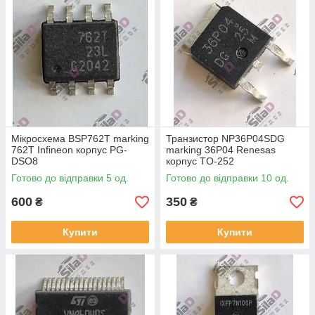
Мікросхема BSP762T marking
Транзистор NP36P04SDG
762T Infineon корпус PG-
marking 36P04 Renesas
DSO8
корпус TO-252
Готово до відправки 5 од.
Готово до відправки 10 од.
600
350
₴
₴
Купити
Купити