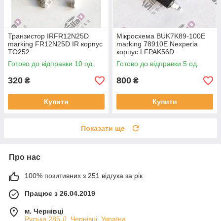
Транзистор IRFR12N25D
Мікросхема BUK7K89-100E
marking FR12N25D IR корпус
marking 78910E Nexperia
TO252
корпус LFPAK56D
Готово до відправки 10 од.
Готово до відправки 5 од.
320
800
₴
₴
Купити
Купити
Показати ще
Про нас
100% позитивних з 251 відгука за рік
Працює з 26.04.2019
м. Чернівці
Руська 285 Д, Чернівці, Україна