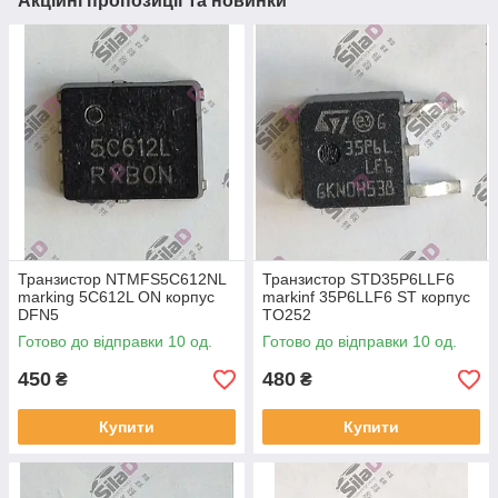
Акційні пропозиції та новинки
Транзистор NTMFS5C612NL
Транзистор STD35P6LLF6
marking 5C612L ON корпус
markinf 35P6LLF6 ST корпус
DFN5
TO252
Готово до відправки 10 од.
Готово до відправки 10 од.
450
480
₴
₴
Купити
Купити