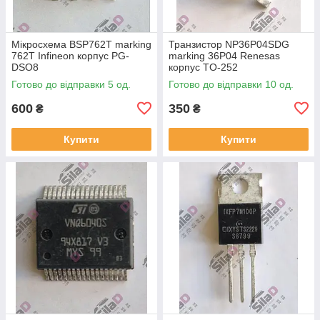
Мікросхема BSP762T marking
Транзистор NP36P04SDG
762T Infineon корпус PG-
marking 36P04 Renesas
DSO8
корпус TO-252
Готово до відправки 5 од.
Готово до відправки 10 од.
600
350
₴
₴
Купити
Купити