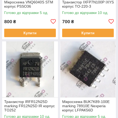
Мікросхема VNQ6040S STM
Транзистор IXFP7N100P IXYS
корпус PSSO36
корпус TO-220-3
Готово до відправки 5 од.
Готово до відправки 10 од.
800
700
₴
₴
Купити
Купити
Транзистор IRFR12N25D
Мікросхема BUK7K89-100E
marking FR12N25D IR корпус
marking 78910E Nexperia
TO252
корпус LFPAK56D
Готово до відправки 10 од.
Готово до відправки 5 од.