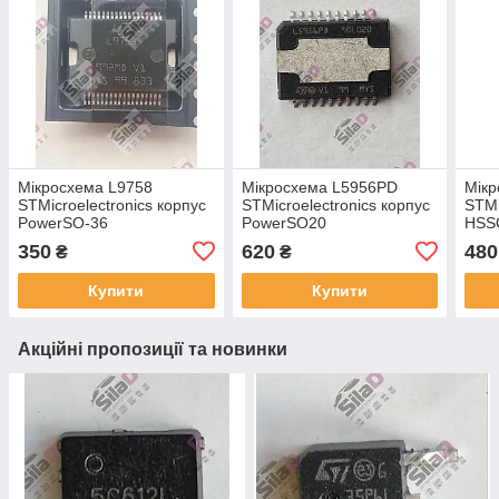
Мікросхема L9758
Мікросхема L5956PD
Мікр
STMicroelectronics корпус
STMicroelectronics корпус
STMi
PowerSO-36
PowerSO20
HSS
350
620
480
₴
₴
Купити
Купити
Акційні пропозиції та новинки