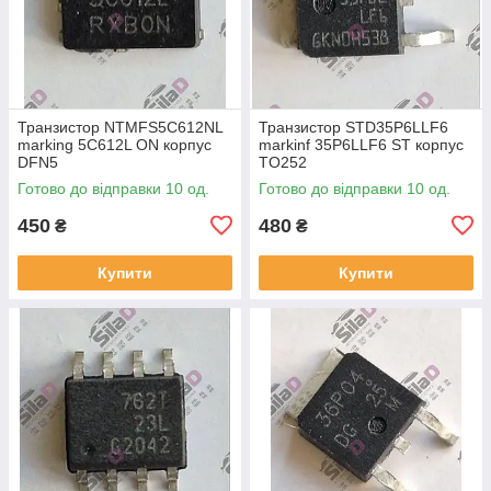
Транзистор NTMFS5C612NL
Транзистор STD35P6LLF6
marking 5C612L ON корпус
markinf 35P6LLF6 ST корпус
DFN5
TO252
Готово до відправки 10 од.
Готово до відправки 10 од.
450
480
₴
₴
Купити
Купити