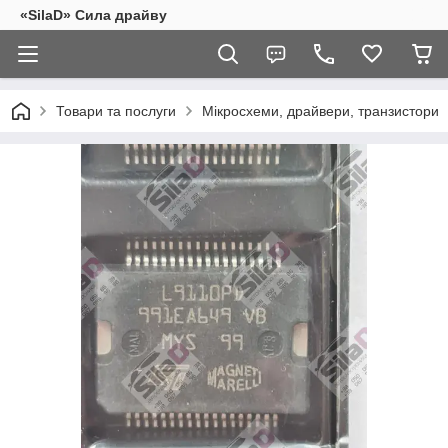
«SilaD» Сила драйву
Товари та послуги
Мікросхеми, драйвери, транзистори