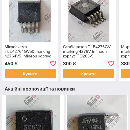
Мікросхема
Стабілізатор TLE4276GV
Мік
TLE42764GV50 marking
marking 4276V Infineon
mark
42764V5 Infineon корпус
корпус TO263-5
корп
PG-TO263-5
450
300
380
₴
₴
Купити
Купити
Акційні пропозиції та новинки