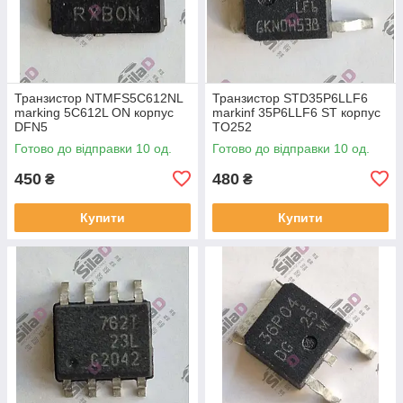
Транзистор NTMFS5C612NL
Транзистор STD35P6LLF6
marking 5C612L ON корпус
markinf 35P6LLF6 ST корпус
DFN5
TO252
Готово до відправки 10 од.
Готово до відправки 10 од.
450
480
₴
₴
Купити
Купити