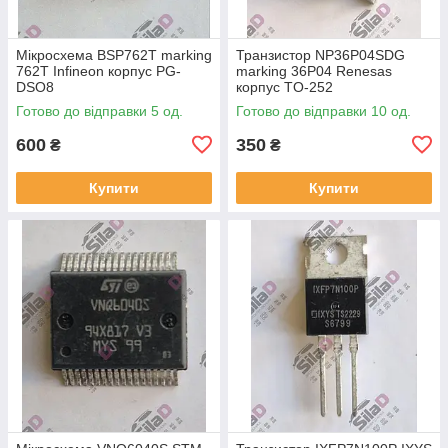
Мікросхема BSP762T marking
Транзистор NP36P04SDG
762T Infineon корпус PG-
marking 36P04 Renesas
DSO8
корпус TO-252
Готово до відправки 5 од.
Готово до відправки 10 од.
600
350
₴
₴
Купити
Купити