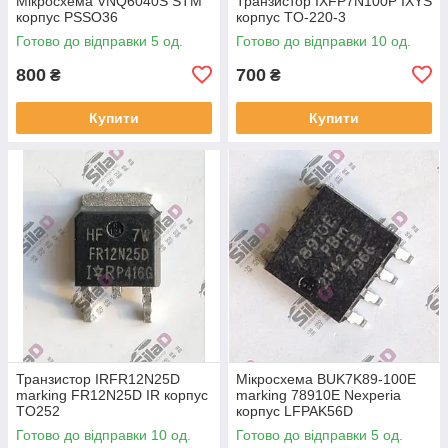
Мікросхема VNQ6040S STM
Транзистор IXFP7N100P IXYS
корпус PSSO36
корпус TO-220-3
Готово до відправки 5 од.
Готово до відправки 10 од.
800
700
₴
₴
Купити
Купити
Транзистор IRFR12N25D
Мікросхема BUK7K89-100E
marking FR12N25D IR корпус
marking 78910E Nexperia
TO252
корпус LFPAK56D
Готово до відправки 10 од.
Готово до відправки 5 од.