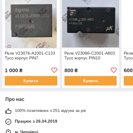
Реле V23076-A1001-C133
Реле V23086-C2001-A803
Реле
Tyco корпус PIN7
Tyco корпус PIN10
Tyco
1 000
800
600
₴
₴
Купити
Купити
Про нас
100% позитивних з 251 відгука за рік
Працює з 26.04.2019
м. Чернівці