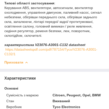
Типові області застосування
:
Керування ABS, вентилятори, автосигнали, вентилятор
охолодження, управління двигуном, паливний насос, сигнал
небезпеки, обігрівши переднього скла, обігрівши заднього
скла, запалюючи, ліхтарі передні/ задні/ протитумовані,
освітлення салону, головний вимикач / реле живлення,
сидіння регулятор, ременя безпеки, люк, поворотник,
склопідйом, склочителі.
характеристика V23076-A3001-C132 datasheet
https://datasheetspdf.com/pdf/787154/Tyco/V23076-A3001-
C132/1
Приховати
Характеристики
Основні
Сумісність з маркою
Citroen, Peugeot, Opel, BMW
Стан
Вживаний
Виробник
Tyco Electronics