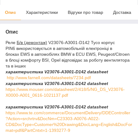
Опис
Характеристики
Відгуки про товар
Доставка
Опис
Реле
Б/в (демонтаж)
V23076-A3001-D142 Tyco корпус
PIN6 використовується в автомобільній електроніці в
блоках EWS в автомобілях BMW в ECU EWS, Peugeot/Citroen
в блоці комфорту BSI, Opel відповідає за роботу вентилятора
та в інших
характеристика V23076-A3001-D142 datasheet
http://www.farnell.com/datasheets/7234.pdf
характеристика V23076-A3001-D142 datasheet
https://www.mouser.com/datasheet/2/418/5/NG_DS_V23076-
X0000-A001_0616-1021137.pdf
характеристика V23076-A3001-D142 datasheet
https://www.te.com/commerce/DocumentDelivery/DDEController
?Action=srchrtrv&DocNm=C23303-A0076-A022-
CD&DocType=Customer%20Drawing&DocLang=English&DocFor
mat=pdf&PartCntxt=1-1393277-9