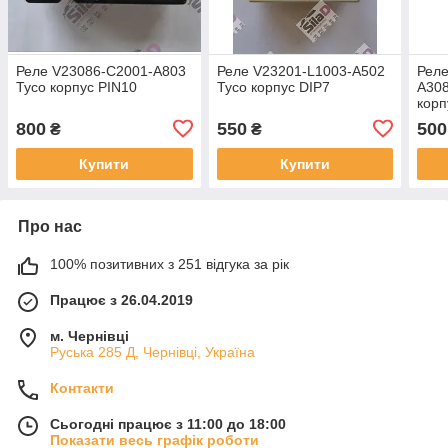
Реле V23086-C2001-A803
Реле V23201-L1003-A502
Реле
Tyco корпус PIN10
Tyco корпус DIP7
A30
корп
800
550
500
₴
₴
Купити
Купити
Про нас
100% позитивних з 251 відгука за рік
Працює з 26.04.2019
м. Чернівці
Руська 285 Д, Чернівці, Україна
Контакти
Сьогодні працює з 11:00 до 18:00
Показати весь графік роботи