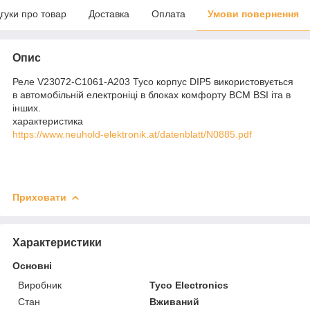
дгуки про товар
Доставка
Оплата
Умови повернення
Опис
Реле V23072-C1061-A203 Tyco корпус DIP5 використовується
в автомобільній електроніці в блоках комфорту BCM BSI іта в
інших.
характеристика
https://www.neuhold-elektronik.at/datenblatt/N0885.pdf
Приховати
Характеристики
Основні
Виробник
Tyco Electronics
Стан
Вживаний