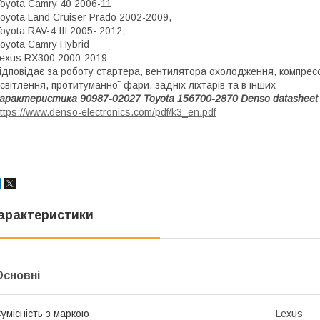
oyota Camry 40 2006-11
oyota Land Cruiser Prado 2002-2009,
oyota RAV-4 III 2005- 2012,
oyota Camry Hybrid
exus RX300 2000-2019
ідповідає за роботу стартера, вентилятора охолодження, компрес
світлення, протитуманної фари, задніх ліхтарів та в інших
арактеристика 90987-02027 Toyota 156700-2870 Denso datasheet
ttps://www.denso-electronics.com/pdf/k3_en.pdf
арактеристики
Основні
умісність з маркою
Lexus