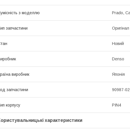
умісність з моделлю
Prado, Ca
ип запчастини
Оригінал
Стан
Новий
иробник
Denso
раїна виробник
Японія
од запчастини
90987-02
ип корпусу
PIN4
Користувальницькі характеристики