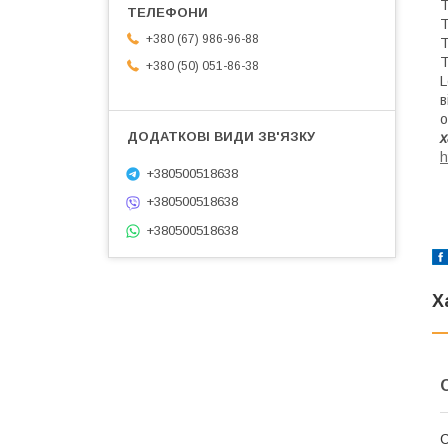
T
T
+380 (67) 986-96-88
T
T
+380 (50) 051-86-38
L
в
о
х
h
+380500518638
+380500518638
+380500518638
Х
С