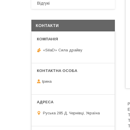
Відгукі
КОНТАКТИ
«SilaD» Сила драйву
Ірина
Р
E
Руська 285 Д, Чернівці, Україна
T
T
T