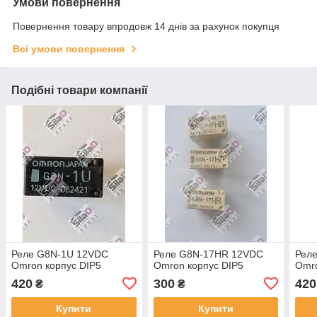
Умови повернення
Повернення товару впродовж 14 днів за рахунок покупця
Всі умови повернення
Подібні товари компанії
Реле G8N-1U 12VDC
Реле G8N-17HR 12VDC
Рел
Omron корпус DIP5
Omron корпус DIP5
Omro
420
300
420
₴
₴
Купити
Купити