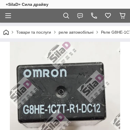
«SilaD» Сила драйву
Товари та послуги
реле автомобільні
Реле G8HE-1C