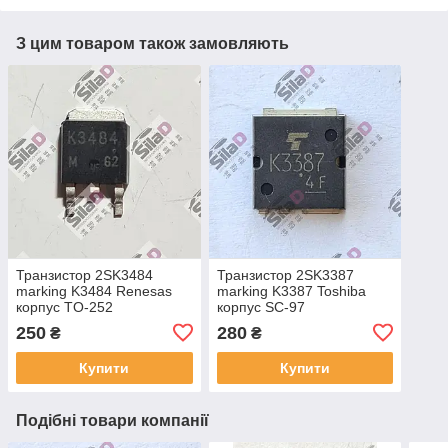
З цим товаром також замовляють
Транзистор 2SK3484
Транзистор 2SK3387
marking K3484 Renesas
marking K3387 Toshiba
корпус TO-252
корпус SC-97
250
280
₴
₴
Купити
Купити
Подібні товари компанії