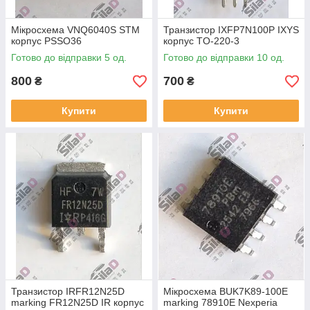
Мікросхема VNQ6040S STM
Транзистор IXFP7N100P IXYS
корпус PSSO36
корпус TO-220-3
Готово до відправки 5 од.
Готово до відправки 10 од.
800
700
₴
₴
Купити
Купити
Транзистор IRFR12N25D
Мікросхема BUK7K89-100E
marking FR12N25D IR корпус
marking 78910E Nexperia