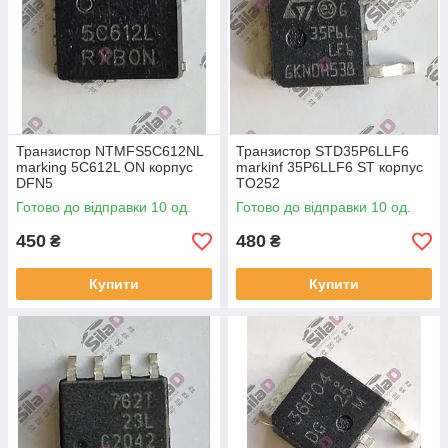
Транзистор NTMFS5C612NL
Транзистор STD35P6LLF6
marking 5C612L ON корпус
markinf 35P6LLF6 ST корпус
DFN5
TO252
Готово до відправки 10 од.
Готово до відправки 10 од.
450
480
₴
₴
Купити
Купити