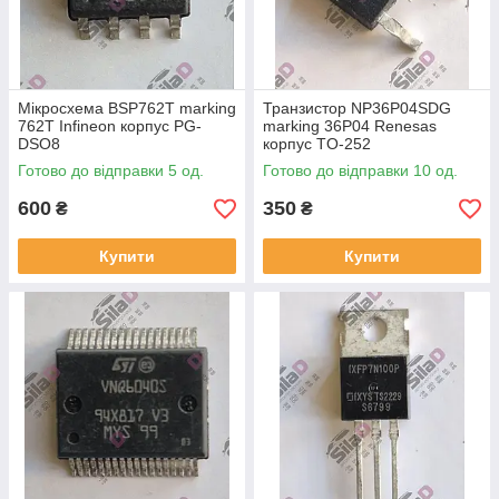
Мікросхема BSP762T marking
Транзистор NP36P04SDG
762T Infineon корпус PG-
marking 36P04 Renesas
DSO8
корпус TO-252
Готово до відправки 5 од.
Готово до відправки 10 од.
600
350
₴
₴
Купити
Купити