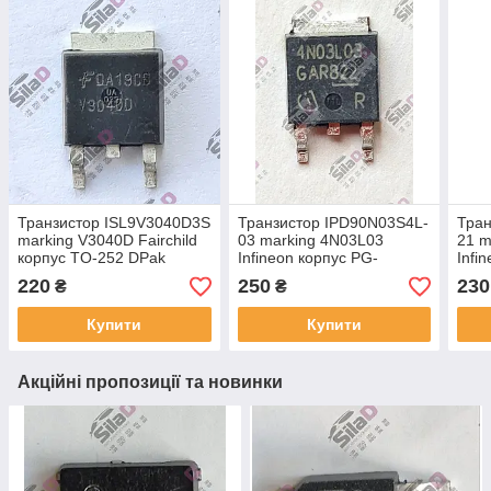
Транзистор ISL9V3040D3S
Транзистор IPD90N03S4L-
Тран
marking V3040D Fairchild
03 marking 4N03L03
21 m
корпус TO-252 DPak
Infineon корпус PG-
Infi
TO252-3-11
220
250
230
₴
₴
Купити
Купити
Акційні пропозиції та новинки