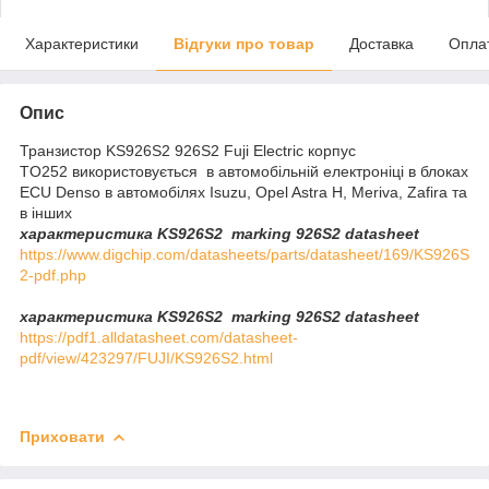
Характеристики
Відгуки про товар
Доставка
Опла
Опис
Транзистор KS926S2 926S2 Fuji Electric корпус
TO252 використовується в автомобільній електроніці в блоках
ECU Denso в автомобілях Isuzu, Opel Astra H, Meriva, Zafira та
в інших
характеристика KS926S2 marking 926S2 datasheet
https://www.digchip.com/datasheets/parts/datasheet/169/KS926S
2-pdf.php
характеристика KS926S2 ​​​​​​​ marking 926S2​​​​​​​ datasheet
https://pdf1.alldatasheet.com/datasheet-
pdf/view/423297/FUJI/KS926S2.html
Приховати