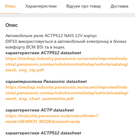
Опис
Характеристики
Відгуки про товар
Доставка
Опис
Автомобільне реле ACTP512 NAIS 12V корпус
DIP10 використовується в автомобільній електроніці в блоках
комфорту BCM BSI та в інших.
характеристики
ACTP512
datasheet
https://mediap.industry.panasonic.eu/assets/imported/indu
strial.panasonic.com/ac/cdn/e/control/relay/vehicle/catalog/
mech_eng_ctp.pdf
характеристика Panasonic
datasheet​​​​​​​
https://mediap.industry.panasonic.eu/assets/imported/indu
strial.panasonic.com/ac/cdn/e/control/relay/vehicle/catalog/
mech_eng_chart_automotive.pdf
характеристики
ACTP
datasheet
https://industry.panasonic.eu/productfinder?
mode=SEARCH_MODE&search=actp
характеристики
ACTP512
datasheet