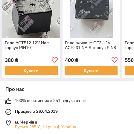
Реле ACT512 12V Nais
Реле вживане CF2-12V
Реле
корпус PIN10
ACF231 NAIS корпус PIN8
корп
380
400
550
₴
₴
Купити
Купити
Про нас
100% позитивних з 251 відгука за рік
Працює з 26.04.2019
м. Чернівці
Руська 285 Д, Чернівці, Україна