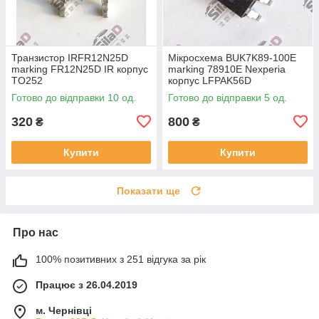
Транзистор IRFR12N25D
Мікросхема BUK7K89-100E
marking FR12N25D IR корпус
marking 78910E Nexperia
TO252
корпус LFPAK56D
Готово до відправки 10 од.
Готово до відправки 5 од.
320
800
₴
₴
Купити
Купити
Показати ще
Про нас
100% позитивних з 251 відгука за рік
Працює з 26.04.2019
м. Чернівці