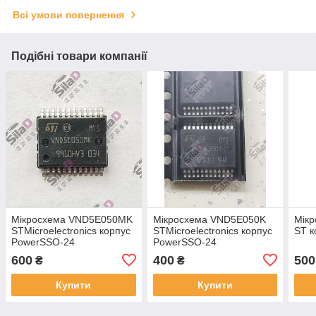
Всі умови повернення
Подібні товари компанії
Мікросхема VND5E050MK
Мікросхема VND5E050K
Мік
STMicroelectronics корпус
STMicroelectronics корпус
ST к
PowerSSO-24
PowerSSO-24
600
400
500
₴
₴
Купити
Купити