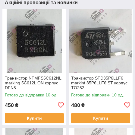
Акційні пропозиції та новинки
Транзистор NTMFS5C612NL
Транзистор STD35P6LLF6
marking 5C612L ON корпус
markinf 35P6LLF6 ST корпус
DFN5
TO252
Готово до відправки 10 од.
Готово до відправки 10 од.
450
480
₴
₴
Купити
Купити