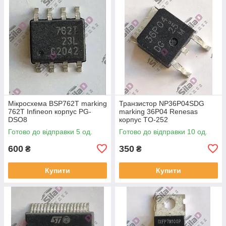
Мікросхема BSP762T marking
Транзистор NP36P04SDG
762T Infineon корпус PG-
marking 36P04 Renesas
DSO8
корпус TO-252
Готово до відправки 5 од.
Готово до відправки 10 од.
600
350
₴
₴
Купити
Купити