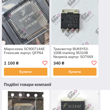
Мікросхема SC900714AE
Транзистор BUK9Y53-
Freescale корпус QFP64
100B marking 95310B
Nexperia корпус SOT669
(LFPAK)
1 100
340
₴
₴
Купити
Купити
Подібні товари компанії