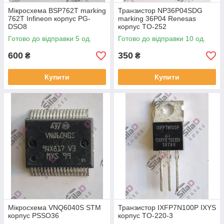
Мікросхема BSP762T marking
Транзистор NP36P04SDG
762T Infineon корпус PG-
marking 36P04 Renesas
DSO8
корпус TO-252
Готово до відправки 5 од.
Готово до відправки 10 од.
600
350
₴
₴
Купити
Купити
Мікросхема VNQ6040S STM
Транзистор IXFP7N100P IXYS
корпус PSSO36
корпус TO-220-3