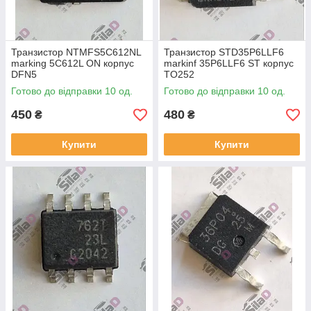
Транзистор NTMFS5C612NL
Транзистор STD35P6LLF6
marking 5C612L ON корпус
markinf 35P6LLF6 ST корпус
DFN5
TO252
Готово до відправки 10 од.
Готово до відправки 10 од.
450
480
₴
₴
Купити
Купити