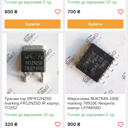
Готово до відправки 5 од.
Готово до відправки 10 од.
800
700
₴
₴
Купити
Купити
Транзистор IRFR12N25D
Мікросхема BUK7K89-100E
marking FR12N25D IR корпус
marking 78910E Nexperia
TO252
корпус LFPAK56D
Готово до відправки 10 од.
Готово до відправки 5 од.
320
800
₴
₴