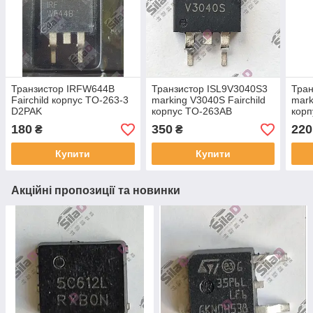
Транзистор IRFW644B
Транзистор ISL9V3040S3
Тран
Fairchild корпус TO-263-3
marking V3040S Fairchild
mark
D2PAK
корпус TO-263AB
корп
180
350
220
₴
₴
Купити
Купити
Акційні пропозиції та новинки