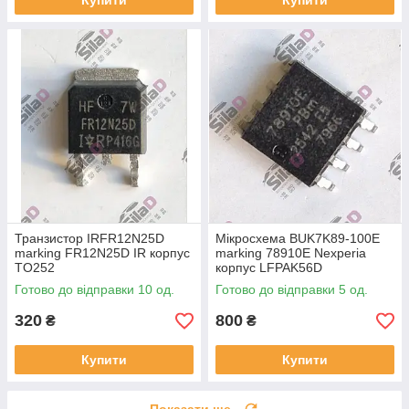
Купити
Купити
Транзистор IRFR12N25D
Мікросхема BUK7K89-100E
marking FR12N25D IR корпус
marking 78910E Nexperia
TO252
корпус LFPAK56D
Готово до відправки 10 од.
Готово до відправки 5 од.
320
800
₴
₴
Купити
Купити