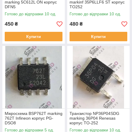
marking 5C612L ON корпус
markinf 35P6LLF6 ST корпус
DFN5
TO252
Готово до відправки 10 од.
Готово до відправки 10 од.
450
480
₴
₴
Купити
Купити
Мікросхема BSP762T marking
Транзистор NP36P04SDG
762T Infineon корпус PG-
marking 36P04 Renesas
DSO8
корпус TO-252
Готово до відправки 5 од.
Готово до відправки 10 од.