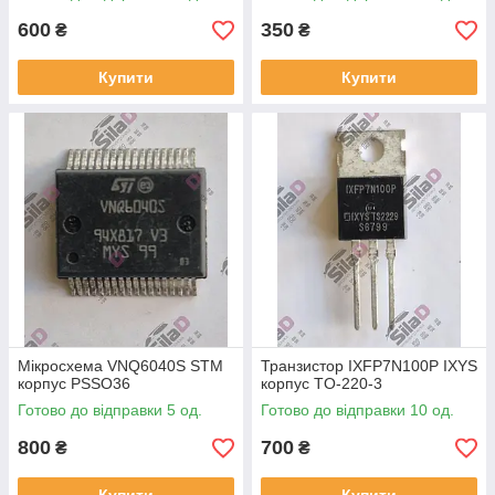
600
350
₴
₴
Купити
Купити
Мікросхема VNQ6040S STM
Транзистор IXFP7N100P IXYS
корпус PSSO36
корпус TO-220-3
Готово до відправки 5 од.
Готово до відправки 10 од.
800
700
₴
₴