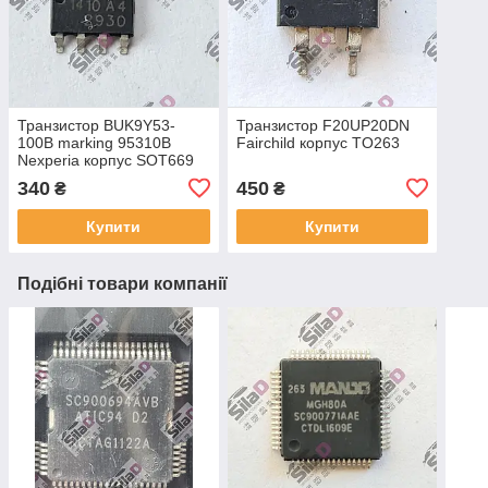
Транзистор BUK9Y53-
Транзистор F20UP20DN
100B marking 95310B
Fairchild корпус TO263
Nexperia корпус SOT669
(LFPAK)
340
450
₴
₴
Купити
Купити
Подібні товари компанії