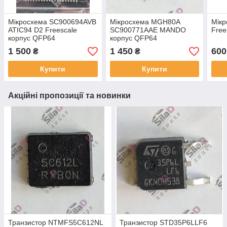
Мікросхема SC900694AVB
Мікросхема MGH80A
Мік
ATIC94 D2 Freescale
SC900771AAE MANDO
Free
корпус QFP64
корпус QFP64
1 500
1 450
600
₴
₴
Купити
Купити
Акційні пропозиції та новинки
Транзистор NTMFS5C612NL
Транзистор STD35P6LLF6