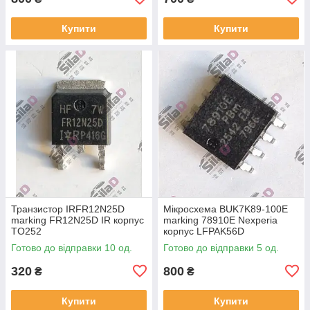
Купити
Купити
Транзистор IRFR12N25D
Мікросхема BUK7K89-100E
marking FR12N25D IR корпус
marking 78910E Nexperia
TO252
корпус LFPAK56D
Готово до відправки 10 од.
Готово до відправки 5 од.
320
800
₴
₴
Купити
Купити