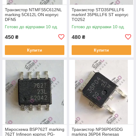
Транзистор NTMFS5C612NL
Транзистор STD35P6LLF6
marking 5C612L ON корпус
markinf 35P6LLF6 ST корпус
DFN5
TO252
Готово до відправки 10 од.
Готово до відправки 10 од.
450
480
₴
₴
Купити
Купити
Мікросхема BSP762T marking
Транзистор NP36P04SDG
762T Infineon корпус PG-
marking 36P04 Renesas