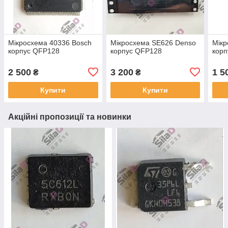
Мікросхема 40336 Bosch
Мікросхема SE626 Denso
Мікр
корпус QFP128
корпус QFP128
кор
2 500
3 200
1 5
₴
₴
Купити
Купити
Акційні пропозиції та новинки