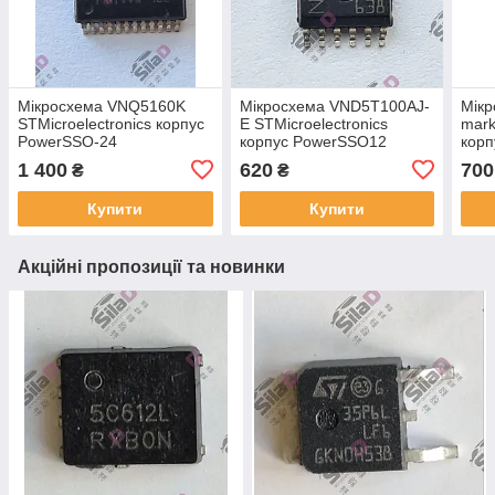
Мікросхема VNQ5160K
Мікросхема VND5T100AJ-
Мік
STMicroelectronics корпус
E STMicroelectronics
mark
PowerSSO-24
корпус PowerSSO12
корп
1 400
620
700
₴
₴
Купити
Купити
Акційні пропозиції та новинки