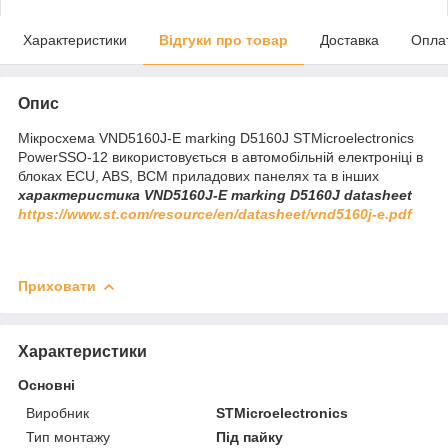
Характеристики
Відгуки про товар
Доставка
Опла
Опис
Мікросхема VND5160J-E marking D5160J STMicroelectronics
PowerSSO-12 використовується в автомобільній електроніці в
блоках ECU, ABS, BCM приладових панелях та в інших
характеристика VND5160J-E marking D5160J
datasheet
https://www.st.com/resource/en/datasheet/vnd5160j-e.pdf
Приховати
Характеристики
Основні
Виробник
STMicroelectronics
Тип монтажу
Під пайку