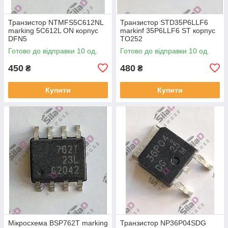
Транзистор NTMFS5C612NL
Транзистор STD35P6LLF6
marking 5C612L ON корпус
markinf 35P6LLF6 ST корпус
DFN5
TO252
Готово до відправки 10 од.
Готово до відправки 10 од.
450
480
₴
₴
Купити
Купити
Мікросхема BSP762T marking
Транзистор NP36P04SDG