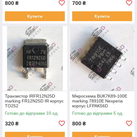
800
700
₴
₴
Купити
Купити
Транзистор IRFR12N25D
Мікросхема BUK7K89-100E
marking FR12N25D IR корпус
marking 78910E Nexperia
TO252
корпус LFPAK56D
Готово до відправки 10 од.
Готово до відправки 5 од.
320
800
₴
₴
Купити
Купити