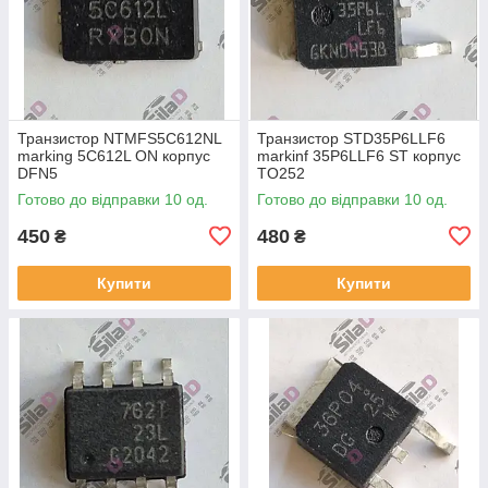
Транзистор NTMFS5C612NL
Транзистор STD35P6LLF6
marking 5C612L ON корпус
markinf 35P6LLF6 ST корпус
DFN5
TO252
Готово до відправки 10 од.
Готово до відправки 10 од.
450
480
₴
₴
Купити
Купити