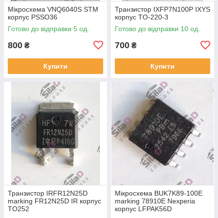
Мікросхема VNQ6040S STM
Транзистор IXFP7N100P IXYS
корпус PSSO36
корпус TO-220-3
Готово до відправки 5 од.
Готово до відправки 10 од.
800
700
₴
₴
Купити
Купити
Транзистор IRFR12N25D
Мікросхема BUK7K89-100E
marking FR12N25D IR корпус
marking 78910E Nexperia
TO252
корпус LFPAK56D