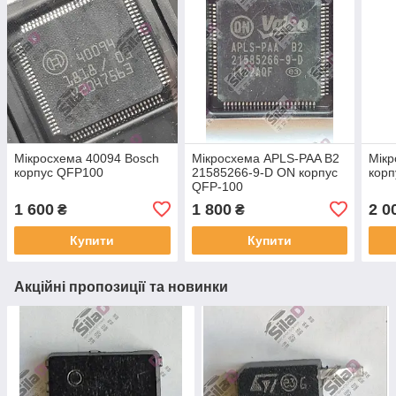
Мікросхема 40094 Bosch
Мікросхема APLS-PAA B2
Мікр
корпус QFP100
21585266-9-D ON корпус
кор
QFP-100
1 600
1 800
2 0
₴
₴
Купити
Купити
Акційні пропозиції та новинки