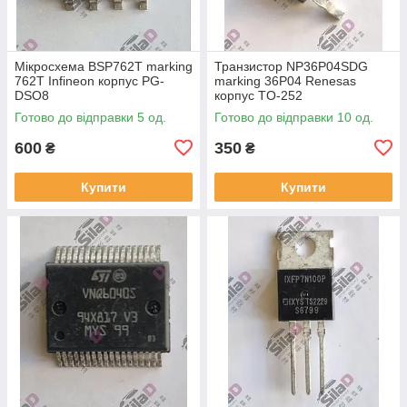
Мікросхема BSP762T marking
Транзистор NP36P04SDG
762T Infineon корпус PG-
marking 36P04 Renesas
DSO8
корпус TO-252
Готово до відправки 5 од.
Готово до відправки 10 од.
600
350
₴
₴
Купити
Купити