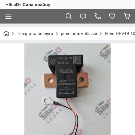
«SilaD» Сила драйву
Товари та послуги
реле автомобільні
Реле HFV19-1