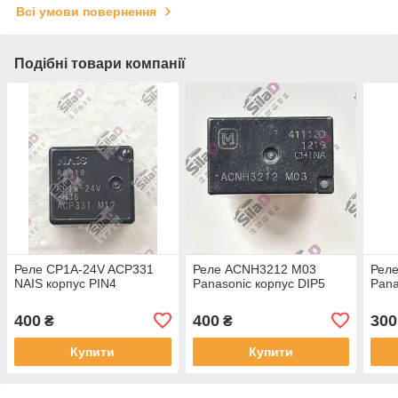
Всі умови повернення
Подібні товари компанії
Реле CP1A-24V ACP331
Реле ACNH3212 M03
Рел
NAIS корпус PIN4
Panasonic корпус DIP5
Pana
400
400
300
₴
₴
Купити
Купити