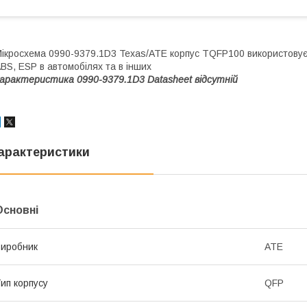
ікросхема 0990-9379.1D3 Texas/ATE корпус TQFP100 використовуєть
BS, ESP в автомобілях та в інших
арактеристика 0990-9379.1D3
Datasheet відсутній
арактеристики
Основні
иробник
ATE
ип корпусу
QFP