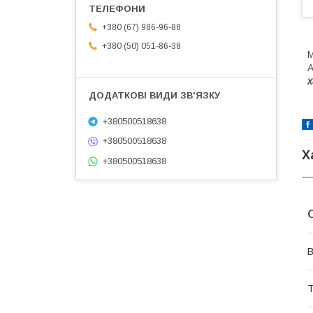
+380 (67) 986-96-88
+380 (50) 051-86-38
М
A
х
+380500518638
+380500518638
Х
+380500518638
В
Т