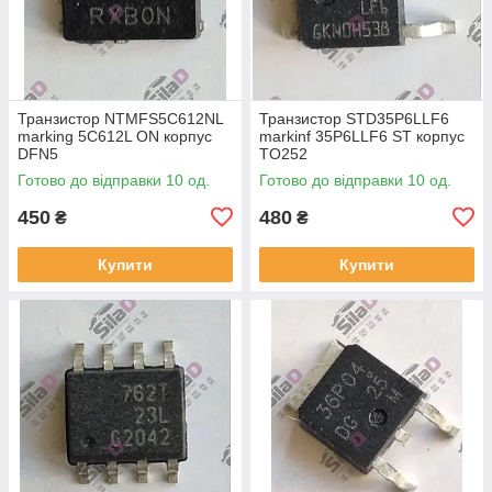
Транзистор NTMFS5C612NL
Транзистор STD35P6LLF6
marking 5C612L ON корпус
markinf 35P6LLF6 ST корпус
DFN5
TO252
Готово до відправки 10 од.
Готово до відправки 10 од.
450
480
₴
₴
Купити
Купити