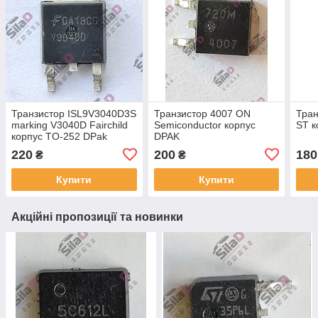
Транзистор ISL9V3040D3S
Транзистор 4007 ON
Тра
marking V3040D Fairchild
Semiconductor корпус
ST к
корпус TO-252 DPak
DPAK
220
200
180
₴
₴
Купити
Купити
Акційні пропозиції та новинки