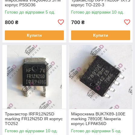
корпус PSSO36
корпус TO-220-3
Готово до відправки 5 од.
Готово до відправки 10 од.
800
700
₴
₴
Купити
Купити
Транзистор IRFR12N25D
Мікросхема BUK7K89-100E
marking FR12N25D IR корпус
marking 78910E Nexperia
TO252
корпус LFPAK56D
Готово до відправки 10 од.
Готово до відправки 5 од.