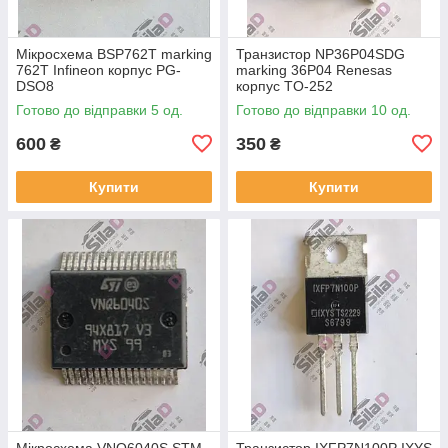
Мікросхема BSP762T marking
Транзистор NP36P04SDG
762T Infineon корпус PG-
marking 36P04 Renesas
DSO8
корпус TO-252
Готово до відправки 5 од.
Готово до відправки 10 од.
600
350
₴
₴
Купити
Купити
Мікросхема VNQ6040S STM
Транзистор IXFP7N100P IXYS