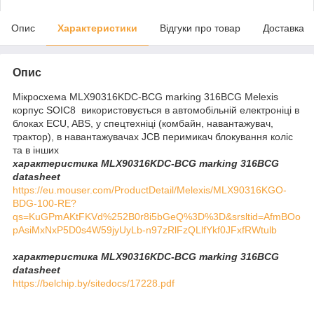
Опис
Характеристики
Відгуки про товар
Доставка
Опис
Мікросхема MLX90316KDC-BCG marking 316BCG Melexis
корпус SOIC8 використовується в автомобільній електроніці в
блоках ECU, ABS, у спецтехніці (комбайн, навантажувач,
трактор), в навантажувачах JCB перимикач блокування коліс
та в інших
характеристика MLX90316KDC-BCG marking 316BCG
datasheet
https://eu.mouser.com/ProductDetail/Melexis/MLX90316KGO-
BDG-100-RE?
qs=KuGPmAKtFKVd%252B0r8i5bGeQ%3D%3D&srsltid=AfmBOo
pAsiMxNxP5D0s4W59jyUyLb-n97zRlFzQLlfYkf0JFxfRWtulb
характеристика MLX90316KDC-BCG marking 316BCG
datasheet
https://belchip.by/sitedocs/17228.pdf