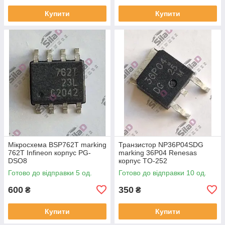
Купити
Купити
Мікросхема BSP762T marking
Транзистор NP36P04SDG
762T Infineon корпус PG-
marking 36P04 Renesas
DSO8
корпус TO-252
Готово до відправки 5 од.
Готово до відправки 10 од.
600
350
₴
₴
Купити
Купити