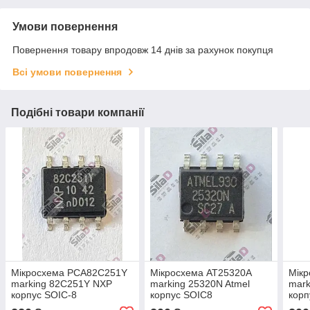
Умови повернення
Повернення товару впродовж 14 днів за рахунок покупця
Всі умови повернення
Подібні товари компанії
Мікросхема PCA82C251Y
Мікросхема AT25320A
Мікр
marking 82C251Y NXP
marking 25320N Atmel
mark
корпус SOIC-8
корпус SOIC8
корп