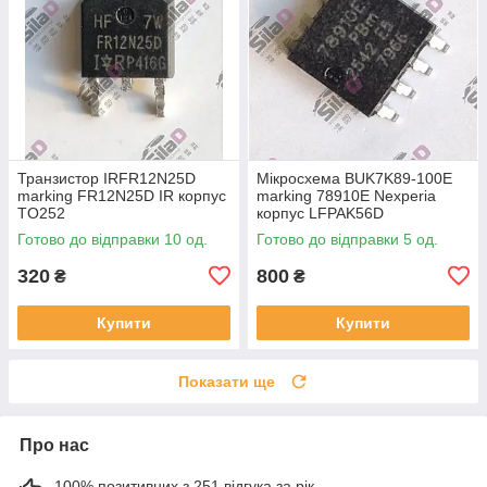
Транзистор IRFR12N25D
Мікросхема BUK7K89-100E
marking FR12N25D IR корпус
marking 78910E Nexperia
TO252
корпус LFPAK56D
Готово до відправки 10 од.
Готово до відправки 5 од.
320
800
₴
₴
Купити
Купити
Показати ще
Про нас
100% позитивних з 251 відгука за рік