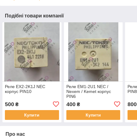
Подібні товари компанії
Реле EX2-2K1J NEC
Реле EM1-2U1 NEC /
Реле
корпус PIN10
Nexem / Kemet корпус
PIN
PIN6
500
400
800
₴
₴
Купити
Купити
Про нас