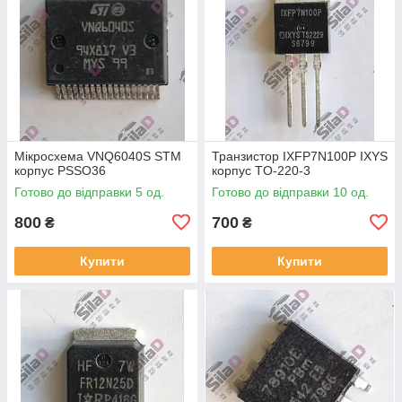
Мікросхема VNQ6040S STM
Транзистор IXFP7N100P IXYS
корпус PSSO36
корпус TO-220-3
Готово до відправки 5 од.
Готово до відправки 10 од.
800
700
₴
₴
Купити
Купити