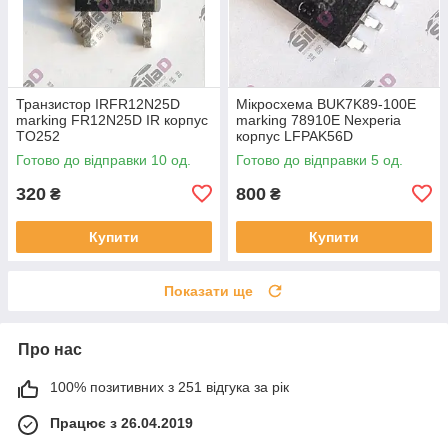
Транзистор IRFR12N25D
Мікросхема BUK7K89-100E
marking FR12N25D IR корпус
marking 78910E Nexperia
TO252
корпус LFPAK56D
Готово до відправки 10 од.
Готово до відправки 5 од.
320
800
₴
₴
Купити
Купити
Показати ще
Про нас
100% позитивних з 251 відгука за рік
Працює з 26.04.2019