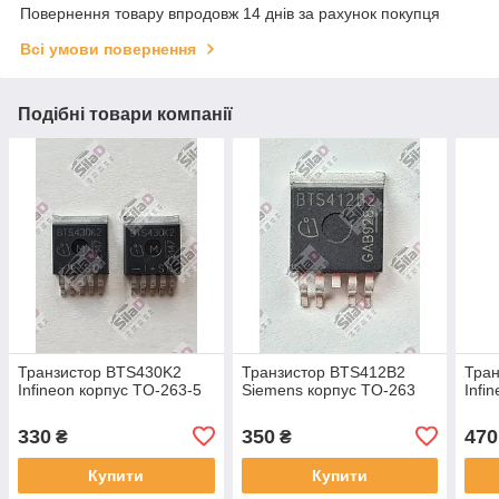
Повернення товару впродовж 14 днів за рахунок покупця
Всі умови повернення
Подібні товари компанії
Транзистор BTS430K2
Транзистор BTS412B2
Тра
Infineon корпус TO-263-5
Siemens корпус TO-263
Infi
330
350
470
₴
₴
Купити
Купити