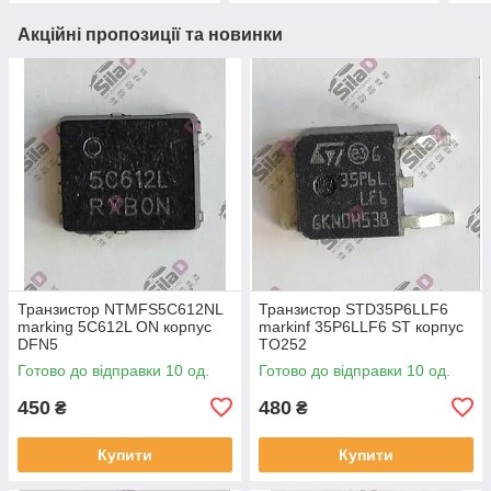
Акційні пропозиції та новинки
Транзистор NTMFS5C612NL
Транзистор STD35P6LLF6
marking 5C612L ON корпус
markinf 35P6LLF6 ST корпус
DFN5
TO252
Готово до відправки 10 од.
Готово до відправки 10 од.
450
480
₴
₴
Купити
Купити