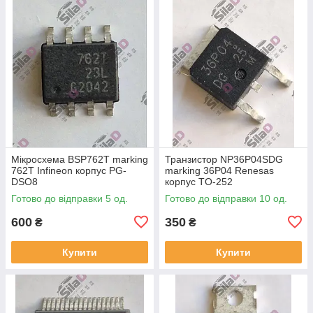
Мікросхема BSP762T marking
Транзистор NP36P04SDG
762T Infineon корпус PG-
marking 36P04 Renesas
DSO8
корпус TO-252
Готово до відправки 5 од.
Готово до відправки 10 од.
600
350
₴
₴
Купити
Купити