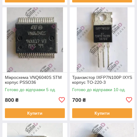
Мікросхема VNQ6040S STM
Транзистор IXFP7N100P IXYS
корпус PSSO36
корпус TO-220-3
Готово до відправки 5 од.
Готово до відправки 10 од.
800
700
₴
₴
Купити
Купити