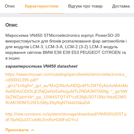
Опис
Характеристики
Відгуки про товар
Доставка
Опис
Мікросхема VN450 STMicroelectronics корпус PowerSO-20
використовується для блоків розпалювання фар автомобілів і
для модулів LCM-3, LCM-3-А, LCM-2 (3-2) LCM-3 модуль
керування світлом BMW E38 E39 E53 PEUGEOT CITROEN та
в інших
характеристика VN450 datasheet
https://www.mouser.com/catalog/specsheets/stmicroelectronics_
cd00001395.pdf?
_gl=1*1ri5g0n*_gcl_au*MzQ3NzAxNDQuMTc2MTEyNzAxMi4xMz
AwNDAzODI3LjE3NjQwNzEwNzguMTc2NDA3MTA5Ng..*_ga*dW
5kZWZpbmVk*_ga_15W4STQT4T*czE3NjU3OTI3NzYkbzE2MS
RnMCR0MTc2NTc5Mjc3NyRqNTkkbDAkaDA.
http:///ww.romstore.ru/system/storage/download/VN450%20ST.p
df.lSeNQuIZCsXt8LEmRxH1MFsGYnJ
Приховати