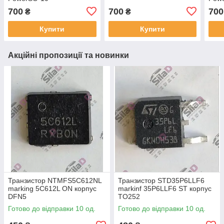
700
700
700
₴
₴
Купити
Купити
Акційні пропозиції та новинки
Транзистор NTMFS5C612NL
Транзистор STD35P6LLF6
marking 5C612L ON корпус
markinf 35P6LLF6 ST корпус
DFN5
TO252
Готово до відправки 10 од.
Готово до відправки 10 од.