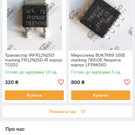
Транзистор IRFR12N25D
Мікросхема BUK7K89-100E
marking FR12N25D IR корпус
marking 78910E Nexperia
TO252
корпус LFPAK56D
Готово до відправки 10 од.
Готово до відправки 5 од.
320
800
₴
₴
Купити
Купити
Показати ще
Про нас