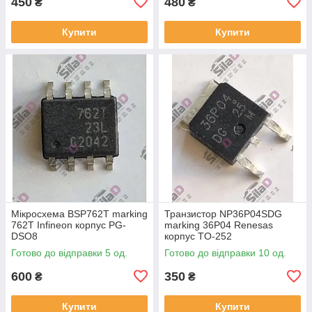
450
480
₴
₴
Купити
Купити
Мікросхема BSP762T marking
Транзистор NP36P04SDG
762T Infineon корпус PG-
marking 36P04 Renesas
DSO8
корпус TO-252
Готово до відправки 5 од.
Готово до відправки 10 од.
600
350
₴
₴
Купити
Купити