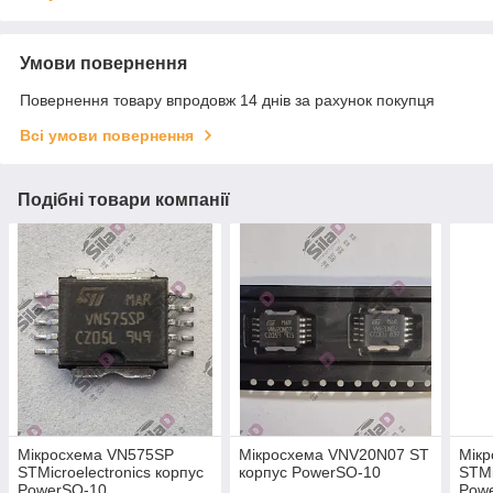
Умови повернення
Повернення товару впродовж 14 днів за рахунок покупця
Всі умови повернення
Подібні товари компанії
Мікросхема VN575SP
Мікросхема VNV20N07 ST
Мік
STMicroelectronics корпус
корпус PowerSO-10
STMi
PowerSO-10
Pow