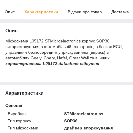
Опис
Характеристики
Відгуки про товар
Доставка
Опис
Мікросхема L05172 STMicroelectronics корпус SOP36
використовується в автомобільній електроніці в блоках ECU,
управління безпосереднім уприскуванням (вприск) в
автомобілях Geely, Chery, Hafei, Great Wall та в інших
характеристика L05172 datasheet відсутня
Характеристики
Основні
Виробник
STMicroelectronics
Тип корпусу
SOP36
Тип мікросхеми
драйвер впорскування