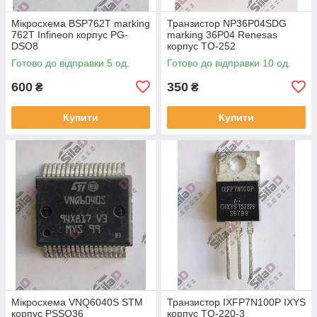
Мікросхема BSP762T marking
Транзистор NP36P04SDG
762T Infineon корпус PG-
marking 36P04 Renesas
DSO8
корпус TO-252
Готово до відправки 5 од.
Готово до відправки 10 од.
600
350
₴
₴
Купити
Купити
Мікросхема VNQ6040S STM
Транзистор IXFP7N100P IXYS
корпус PSSO36
корпус TO-220-3