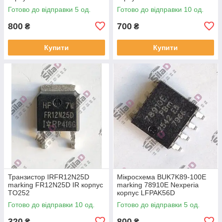
Готово до відправки 5 од.
Готово до відправки 10 од.
800
700
₴
₴
Купити
Купити
Транзистор IRFR12N25D
Мікросхема BUK7K89-100E
marking FR12N25D IR корпус
marking 78910E Nexperia
TO252
корпус LFPAK56D
Готово до відправки 10 од.
Готово до відправки 5 од.
320
800
₴
₴