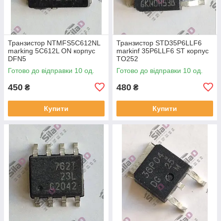
Транзистор NTMFS5C612NL
Транзистор STD35P6LLF6
marking 5C612L ON корпус
markinf 35P6LLF6 ST корпус
DFN5
TO252
Готово до відправки 10 од.
Готово до відправки 10 од.
450
480
₴
₴
Купити
Купити