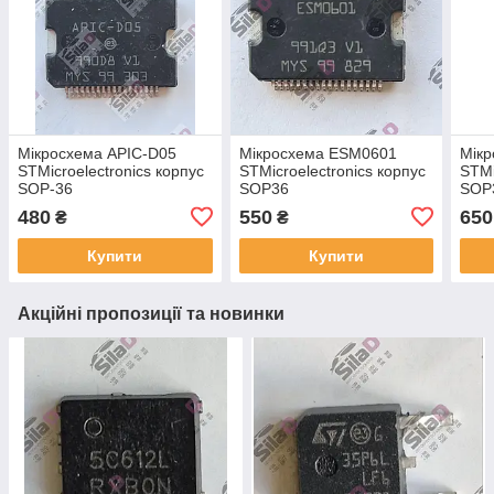
Мікросхема APIC-D05
Мікросхема ESM0601
Мікр
STMicroelectronics корпус
STMicroelectronics корпус
STMi
SOP-36
SOP36
SOP
480
550
650
₴
₴
Купити
Купити
Акційні пропозиції та новинки