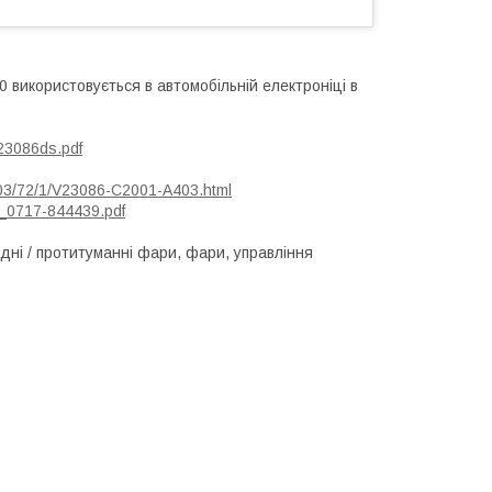
 використовується в автомобільній електроніці в
23086ds.pdf
403/72/1/V23086-C2001-A403.html
_0717-844439.pdf
адні / протитуманні фари, фари, управління