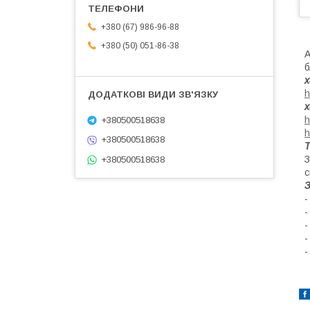
+380 (67) 986-96-88
+380 (50) 051-86-38
А
б
х
h
х
h
+380500518638
h
+380500518638
Т
З
+380500518638
с
-
-
-
-
-