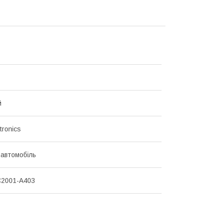
й
tronics
 автомобіль
C2001-A403