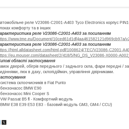
втомобільне реле V23086-C2001-A403 Tyco Electronics корпус PIN10
локах комфорту та в інших
арактеристика реле V23086-C2001-A403 за посиланням
ttps://www.tme.eu/Document/10ced61d1df4aa461582121d969cb97a/v
арактеристика реле V23086-C2001-A403 за посиланням
ttps://html.alldatasheet.com/html-pdf/1008624/TEC/V23086-C2001-A
ttps://eu.mouser.com/datasheet/2/418/5/NG_DS_V23086-X0000-A002
ипові області застосування
амок дверей, обігрів переднього / заднього скла, фари передні / з
идіннями, люк в даху, склопідіймач, управління двірниками.
Застосування
 система склоочисників в Fiat Punto
 бензонасос BMW E90
 бензонасос Mini Cooper S
 VW Passat B5 fl - Комфортний модуль
 BMW E38 E39 E53 E83 - базовий модуль GM3, GM4 / CCU)