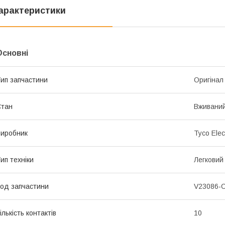
арактеристики
Основні
ип запчастини
Оригінал
Стан
Вживани
иробник
Tyco Elec
ип техніки
Легковий
од запчастини
V23086-
ількість контактів
10